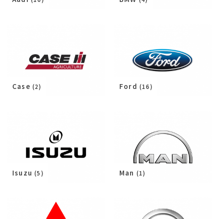
Case
Ford
(2)
(16)
Isuzu
Man
(5)
(1)