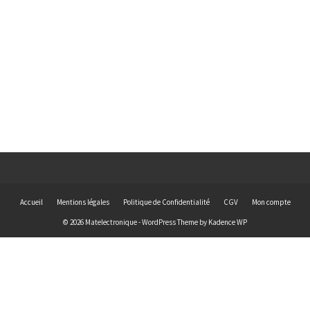
ection
04985 /
5
9,00
€
Accueil
Mentions légales
Politique de Confidentialité
CGV
Mon compte
© 2026 Matelectronique - WordPress Theme by
Kadence WP