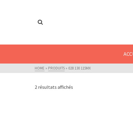
Fermeture estivale - Nous serons fermé
ACC
HOME
»
PRODUITS
»
028 130 115MX
Trié
2 résultats affichés
par
popularité