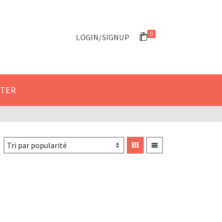
 le formulaire de contact.
Got it!
0
LOGIN/SIGNUP
CTER