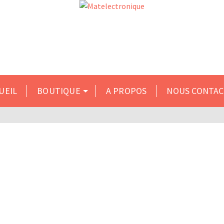
s du 10 au 31 inclus. Merci de formuler vos demandes par
UEIL
BOUTIQUE
A PROPOS
NOUS CONTA