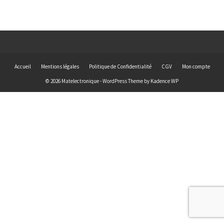
Accueil
Mentions légales
Politique de Confidentialité
CGV
Mon compte
© 2026 Matelectronique - WordPress Theme by
Kadence WP