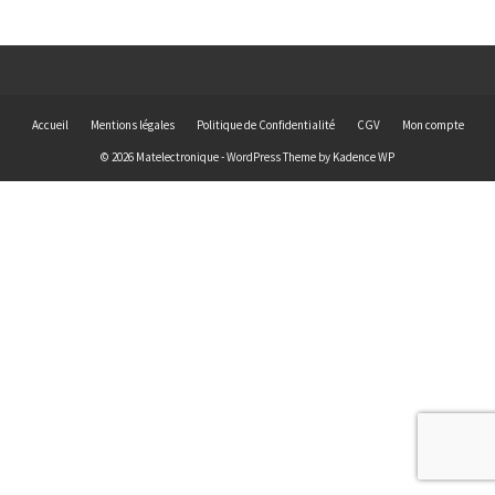
Accueil
Mentions légales
Politique de Confidentialité
CGV
Mon compte
© 2026 Matelectronique - WordPress Theme by
Kadence WP