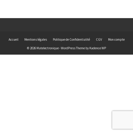
Accueil
Mentions légales
Politique de Confidentialité
CGV
Mon compte
© 2026 Matelectronique - WordPress Theme by
Kadence WP