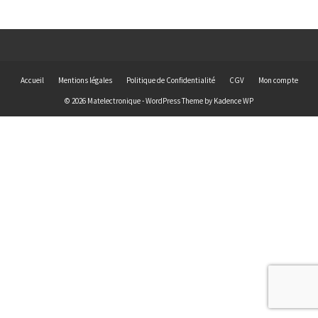
Accueil
Mentions légales
Politique de Confidentialité
CGV
Mon compte
© 2026 Matelectronique - WordPress Theme by
Kadence WP