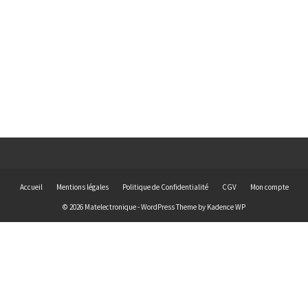
Accueil
Mentions légales
Politique de Confidentialité
CGV
Mon compte
© 2026 Matelectronique - WordPress Theme by
Kadence WP