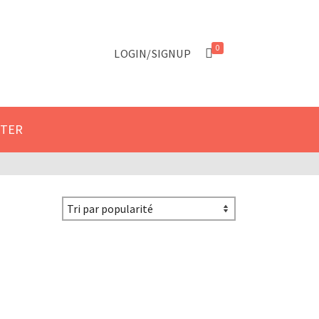
 le formulaire de contact.
Got it!
0
LOGIN/SIGNUP
CTER