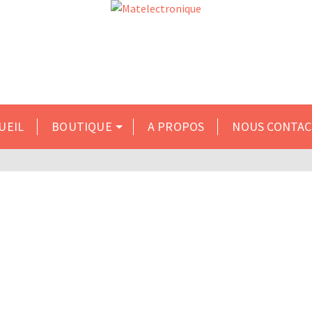
s du 10 au 31 inclus. Merci de formuler vos demandes par
UEIL
BOUTIQUE
A PROPOS
NOUS CONTA