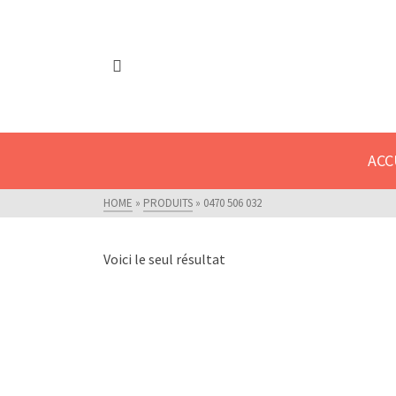
Fermeture estivale - Nous serons fermé
ACC
HOME
»
PRODUITS
»
0470 506 032
Voici le seul résultat