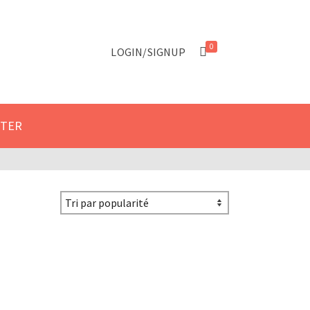
 le formulaire de contact.
Got it!
0
LOGIN/SIGNUP
CTER