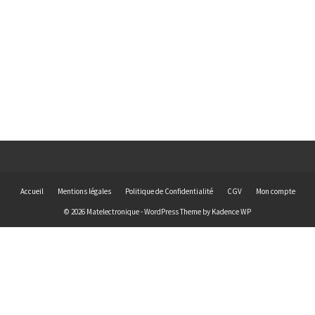
Accueil
Mentions légales
Politique de Confidentialité
CGV
Mon compte
© 2026 Matelectronique - WordPress Theme by
Kadence WP