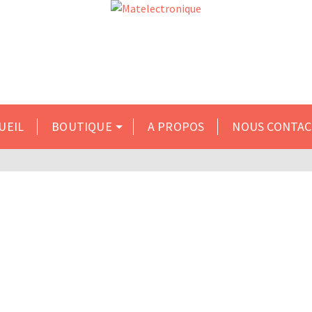
s du 10 au 31 inclus. Merci de formuler vos demandes par
UEIL
BOUTIQUE
A PROPOS
NOUS CONTA