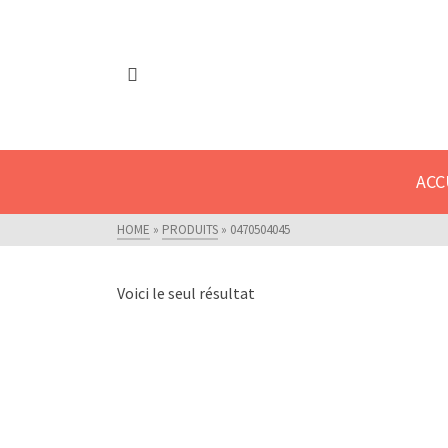
Fermeture estivale - Nous serons fermé
ACC
HOME
»
PRODUITS
»
0470504045
Voici le seul résultat