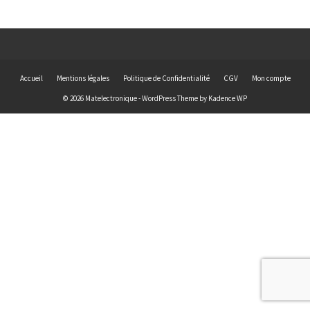
Accueil
Mentions légales
Politique de Confidentialité
CGV
Mon compte
© 2026 Matelectronique - WordPress Theme by
Kadence WP