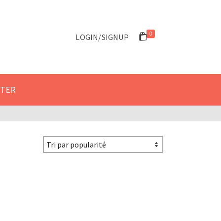
 le formulaire de contact.
Got it!
0
LOGIN/SIGNUP
CTER