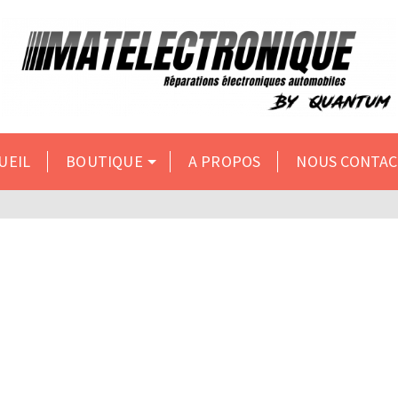
s du 10 au 31 inclus. Merci de formuler vos demandes par
UEIL
BOUTIQUE
A PROPOS
NOUS CONTA