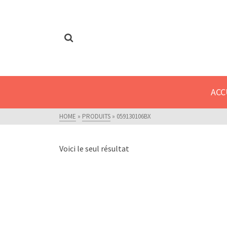
Fermeture estivale - Nous serons fermé
ACC
HOME
»
PRODUITS
»
059130106BX
Voici le seul résultat