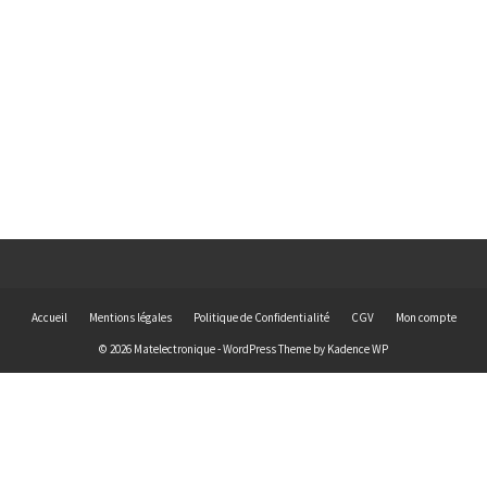
Accueil
Mentions légales
Politique de Confidentialité
CGV
Mon compte
© 2026 Matelectronique - WordPress Theme by
Kadence WP