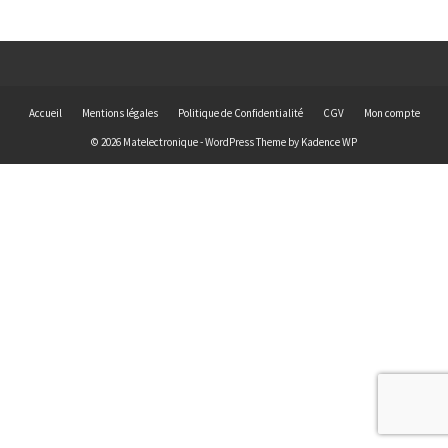
Accueil
Mentions légales
Politique de Confidentialité
CGV
Mon compte
© 2026 Matelectronique - WordPress Theme by
Kadence WP