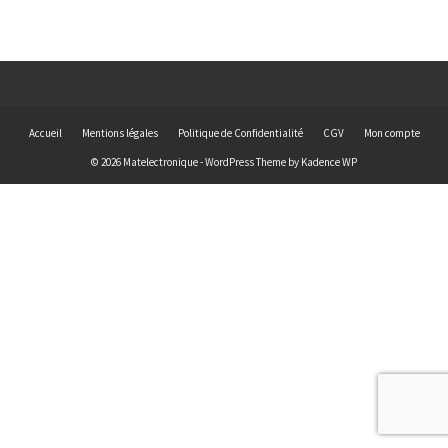
Accueil
Mentions légales
Politique de Confidentialité
CGV
Mon compte
© 2026 Matelectronique - WordPress Theme by
Kadence WP