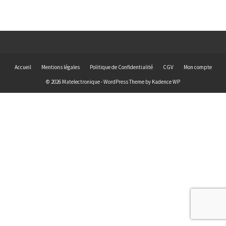
Accueil
Mentions légales
Politique de Confidentialité
CGV
Mon compte
© 2026 Matelectronique - WordPress Theme by
Kadence WP