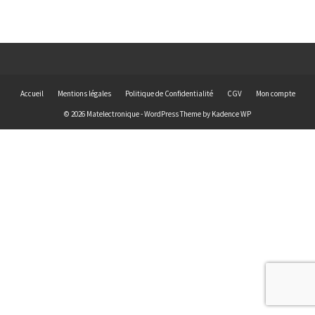
Accueil
Mentions légales
Politique de Confidentialité
CGV
Mon compte
© 2026 Matelectronique - WordPress Theme by
Kadence WP