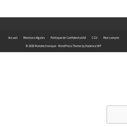
Accueil
Mentions légales
Politique de Confidentialité
CGV
Mon compte
© 2026 Matelectronique - WordPress Theme by
Kadence WP