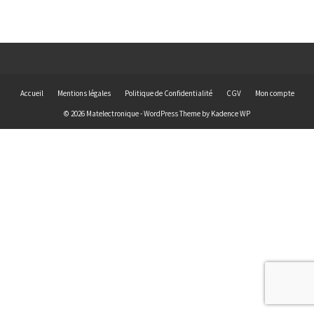
Accueil
Mentions légales
Politique de Confidentialité
CGV
Mon compte
© 2026 Matelectronique - WordPress Theme by
Kadence WP