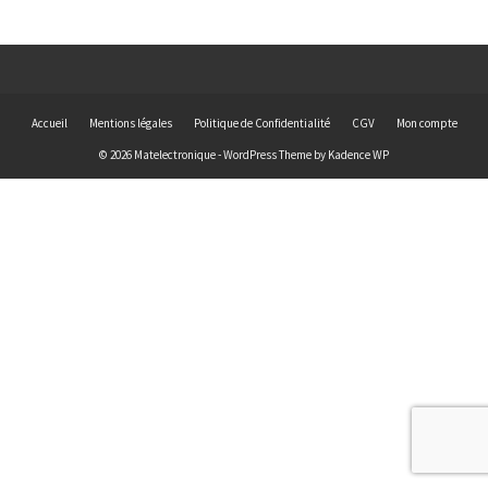
Accueil
Mentions légales
Politique de Confidentialité
CGV
Mon compte
© 2026 Matelectronique - WordPress Theme by
Kadence WP