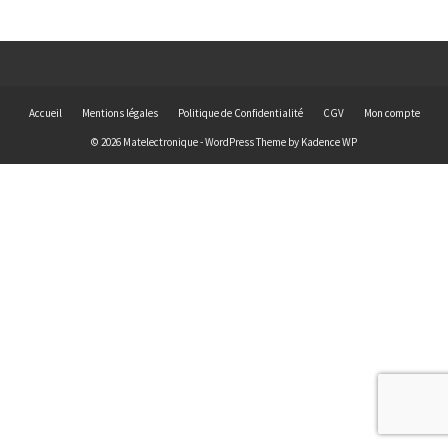
Accueil
Mentions légales
Politique de Confidentialité
CGV
Mon compte
© 2026 Matelectronique - WordPress Theme by
Kadence WP