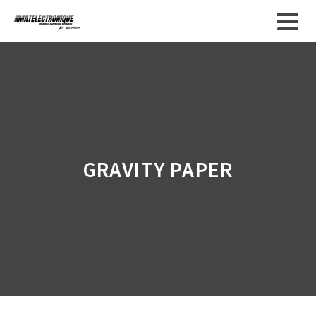
Fermeture estivale - Nous serons
fermés du 10 au 31 inclus. Merci de
Got it!
formuler vos demandes par le
formulaire de contact.
GRAVITY PAPER