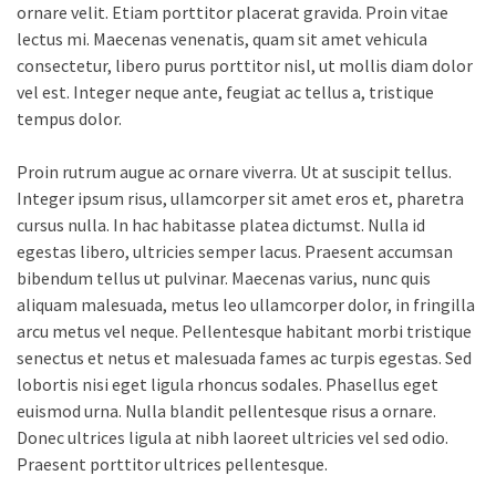
ornare velit. Etiam porttitor placerat gravida. Proin vitae
lectus mi. Maecenas venenatis, quam sit amet vehicula
consectetur, libero purus porttitor nisl, ut mollis diam dolor
vel est. Integer neque ante, feugiat ac tellus a, tristique
tempus dolor.
Proin rutrum augue ac ornare viverra. Ut at suscipit tellus.
Integer ipsum risus, ullamcorper sit amet eros et, pharetra
cursus nulla. In hac habitasse platea dictumst. Nulla id
egestas libero, ultricies semper lacus. Praesent accumsan
bibendum tellus ut pulvinar. Maecenas varius, nunc quis
aliquam malesuada, metus leo ullamcorper dolor, in fringilla
arcu metus vel neque. Pellentesque habitant morbi tristique
senectus et netus et malesuada fames ac turpis egestas. Sed
lobortis nisi eget ligula rhoncus sodales. Phasellus eget
euismod urna. Nulla blandit pellentesque risus a ornare.
Donec ultrices ligula at nibh laoreet ultricies vel sed odio.
Praesent porttitor ultrices pellentesque.