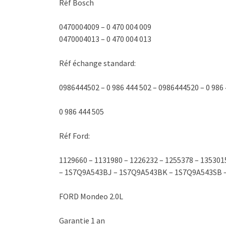
Réf Bosch
0470004009 – 0 470 004 009
0470004013 – 0 470 004 013
Réf échange standard:
0986444502 – 0 986 444 502 – 0986444520 – 0 986
0 986 444 505
Réf Ford:
1129660 – 1131980 – 1226232 – 1255378 – 135
– 1S7Q9A543BJ – 1S7Q9A543BK – 1S7Q9A543SB 
FORD Mondeo 2.0L
Garantie 1 an