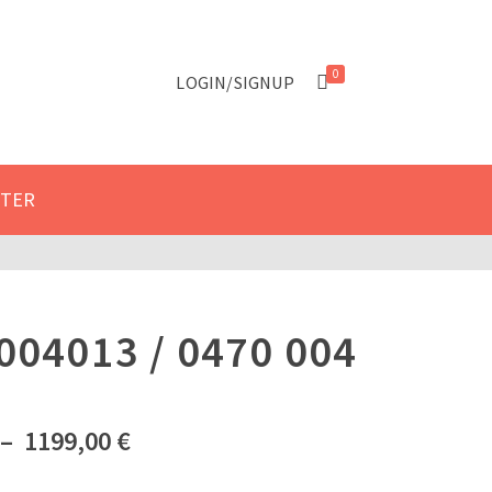
 le formulaire de contact.
Got it!
0
LOGIN/SIGNUP
CTER
004013 / 0470 004
Plage
–
1199,00
€
de