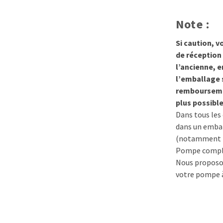
Note :
Si caution, v
de réception
l’ancienne, e
l’emballage s
rembourseme
plus possible
Dans tous les 
dans un embal
(notamment l
Pompe compl
Nous proposo
votre pompe à