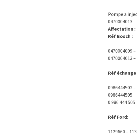
Pompe a inje
0470004013
Affectation :
Réf Bosch :
0470004009 – 
0470004013 – 
Réf échange 
0986444502 – 
0986444505
0 986 444 505
Réf Ford:
1129660 – 113