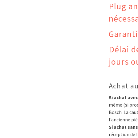
Plug an
nécessa
Garanti
Délai d
jours o
Achat au
Si achat avec
même (si prod
Bosch. La cau
l’ancienne piè
Si achat sans
réception de l