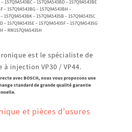
 – 1S7Q9A543BC – 1S7Q9A543BD – 1S7Q9A543BE
F – 1S7Q9A543BG – 1S7Q9A543BH –
– 1S7Q9A543BK – 1S7Q9A543SB – 1S7Q9A543SC
D – 1S7Q9A543SE – 1S7Q9A543SF – 1S7Q9A543SG
SH – RM1S7Q9A543SH
ronique est le spécialiste de
 à injection VP30 / VP44.
directe avec BOSCH, nous vous proposons une
ange standard de grande qualité garantie
nnelle.
nique et pièces d’usures