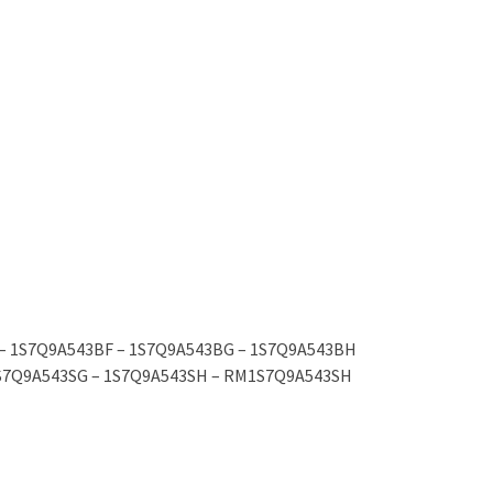
E – 1S7Q9A543BF – 1S7Q9A543BG – 1S7Q9A543BH
 1S7Q9A543SG – 1S7Q9A543SH – RM1S7Q9A543SH