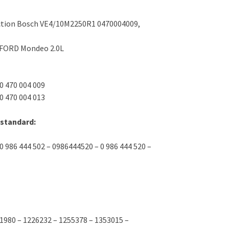
prix :
899,00 €
à
ction Bosch VE4/10M2250R1 0470004009,
1199,00 €
FORD Mondeo 2.0L
0 470 004 009
0 470 004 013
standard:
0 986 444 502 – 0986444520 – 0 986 444 520 –
1980 – 1226232 – 1255378 – 1353015 –