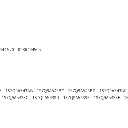
 444 520 – 0986444505
3015 – 1S7Q9A543BB – 1S7Q9A543BC – 1S7Q9A543BD – 1S7Q9A543B
– 1S7Q9A543SC – 1S7Q9A543SD – 1S7Q9A543SE – 1S7Q9A543SF –