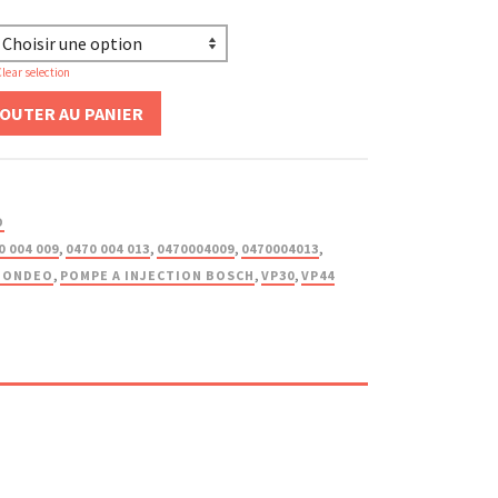
lear selection
OUTER AU PANIER
D
0 004 009
,
0470 004 013
,
0470004009
,
0470004013
,
MONDEO
,
POMPE A INJECTION BOSCH
,
VP30
,
VP44