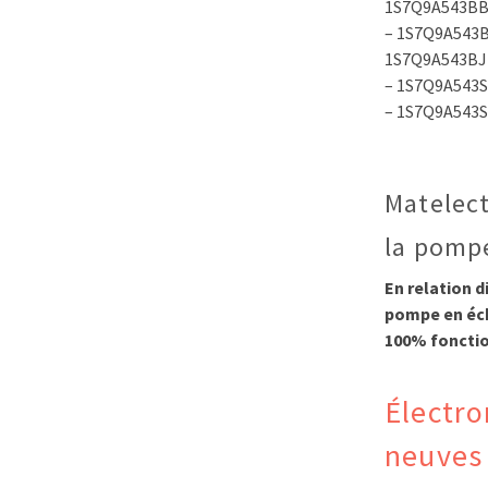
1S7Q9A543BB
– 1S7Q9A543B
1S7Q9A543BJ 
– 1S7Q9A543S
– 1S7Q9A543
Matelect
la pompe
En relation 
pompe en éch
100% fonctio
Électro
neuves