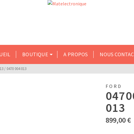
s du 10 au 31 inclus. Merci de formuler vos demandes par
UEIL
BOUTIQUE
A PROPOS
NOUS CONTA
13 / 0470 004 013
FORD
0470
013
899,00
€