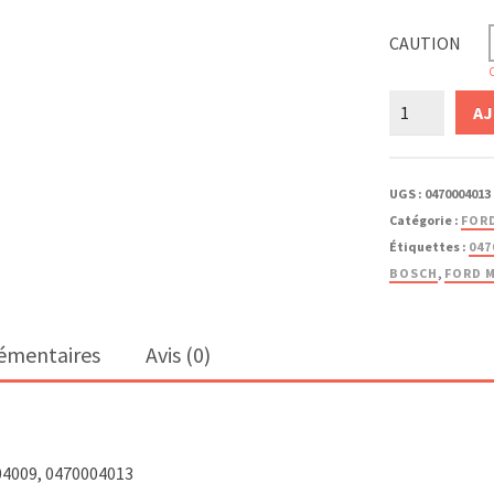
CAUTION
C
quantité
AJ
de
0470004013
/
UGS :
0470004013
0470
Catégorie :
FOR
004
Étiquettes :
047
013
BOSCH
,
FORD 
émentaires
Avis (0)
04009, 0470004013