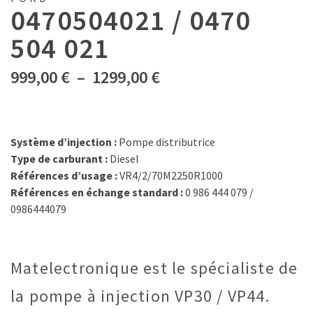
0470504021 / 0470
504 021
Plage
999,00
€
–
1299,00
€
de
prix :
999,00 €
à
Système d’injection :
Pompe distributrice
1299,00 €
Type de carburant :
Diesel
Références d’usage :
VR4/2/70M2250R1000
Références en échange standard :
0 986 444 079 /
0986444079
Matelectronique est le spécialiste de
la pompe à injection VP30 / VP44.