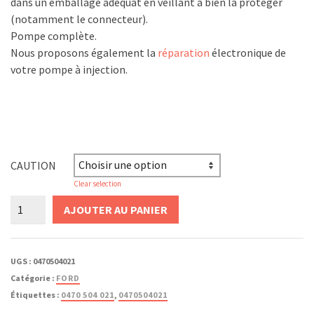
dans un emballage adéquat en veillant a bien la protéger
(notamment le connecteur).
Pompe complète.
Nous proposons également la
réparation
électronique de
votre pompe à injection.
CAUTION
Clear selection
quantité
AJOUTER AU PANIER
de
0470504021
/
UGS :
0470504021
0470
Catégorie :
FORD
504
Étiquettes :
0470 504 021
,
0470504021
021