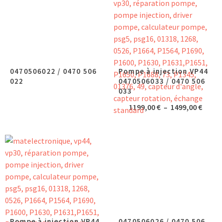
à
1219,0
0470506022 / 0470 506
Pompe à injection VP44
022
0470506033 / 0470 506
033
Plage
1199,00
€
–
1499,00
€
de
prix :
1199,
à
1499,
Pompe à injection VP44
0470506026 / 0470 506