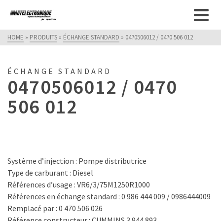
Fermeture estivale - Nous serons
fermés du 10 au 31 inclus. Merci de
Got it!
formuler vos demandes par le
HOME
»
PRODUITS
»
ÉCHANGE STANDARD
»
0470506012 / 0470 506 012
formulaire de contact.
ÉCHANGE STANDARD
0470506012 / 0470
506 012
Système d’injection : Pompe distributrice
Type de carburant : Diesel
Références d’usage : VR6/3/75M1250R1000
Références en échange standard : 0 986 444 009 / 0986444009
Remplacé par : 0 470 506 026
Référence constructeur : CUMMINS 3 944 893