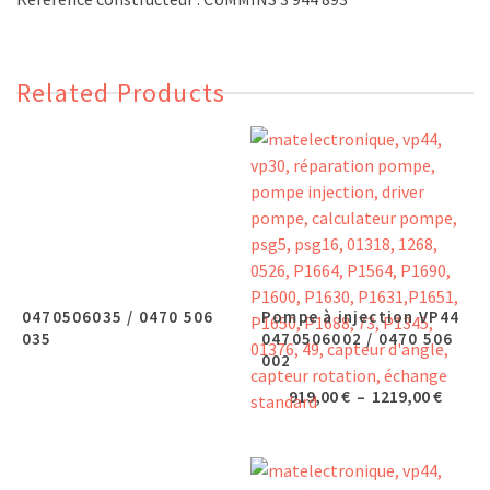
Related Products
0470506035 / 0470 506
Pompe à injection VP44
035
0470506002 / 0470 506
002
Plage
919,00
€
–
1219,00
€
de
prix :
919,00