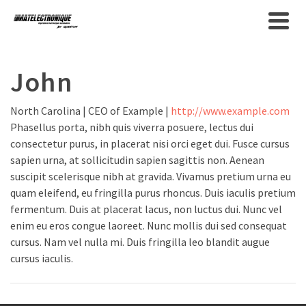
Fermeture estivale - Nous serons
fermés du 10 au 31 inclus. Merci de
Got it!
formuler vos demandes par le
formulaire de contact.
John
North Carolina | CEO of Example |
http://www.example.com
Phasellus porta, nibh quis viverra posuere, lectus dui
consectetur purus, in placerat nisi orci eget dui. Fusce cursus
sapien urna, at sollicitudin sapien sagittis non. Aenean
suscipit scelerisque nibh at gravida. Vivamus pretium urna eu
quam eleifend, eu fringilla purus rhoncus. Duis iaculis pretium
fermentum. Duis at placerat lacus, non luctus dui. Nunc vel
enim eu eros congue laoreet. Nunc mollis dui sed consequat
cursus. Nam vel nulla mi. Duis fringilla leo blandit augue
cursus iaculis.