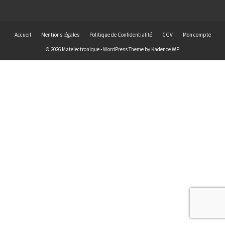
Accueil
Mentions légales
Politique de Confidentialité
CGV
Mon compte
© 2026 Matelectronique - WordPress Theme by
Kadence WP