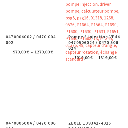
1199,00 €
1279,0
0470004002 / 0470 004
Pompe à injection VP44
002
0470506024 / 0470 506
024
Plage
979,00
€
–
1279,00
€
Plage
1019,00
€
–
1319,00
€
de
de
prix :
prix :
979,00 €
1019,
à
à
1279,00 €
1319,
0470006004 / 0470 006
ZEXEL 109342-4025