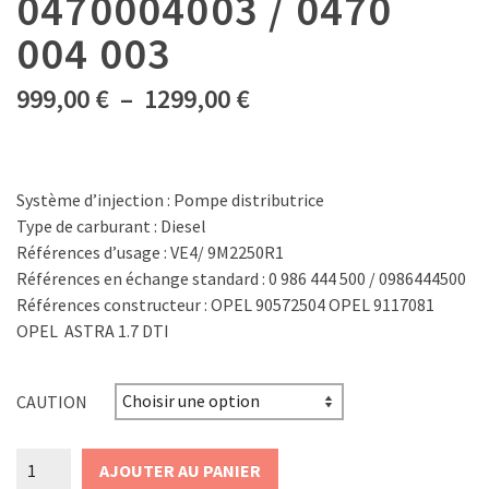
0470004003 / 0470
004 003
Plage
999,00
€
–
1299,00
€
de
prix :
999,00 €
à
Système d’injection : Pompe distributrice
1299,00 €
Type de carburant : Diesel
Références d’usage : VE4/ 9M2250R1
Références en échange standard : 0 986 444 500 / 0986444500
Références constructeur : OPEL 90572504 OPEL 9117081
OPEL ASTRA 1.7 DTI
CAUTION
quantité
AJOUTER AU PANIER
de