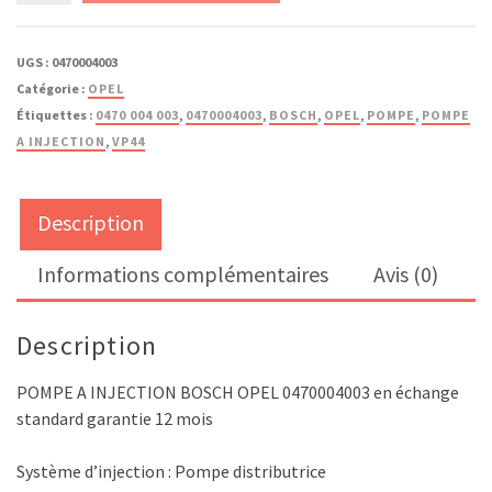
0470004003
/
UGS :
0470004003
0470
Catégorie :
OPEL
004
Étiquettes :
0470 004 003
,
0470004003
,
BOSCH
,
OPEL
,
POMPE
,
POMPE
003
A INJECTION
,
VP44
Description
Informations complémentaires
Avis (0)
Description
POMPE A INJECTION BOSCH OPEL 0470004003 en échange
standard garantie 12 mois
Système d’injection : Pompe distributrice