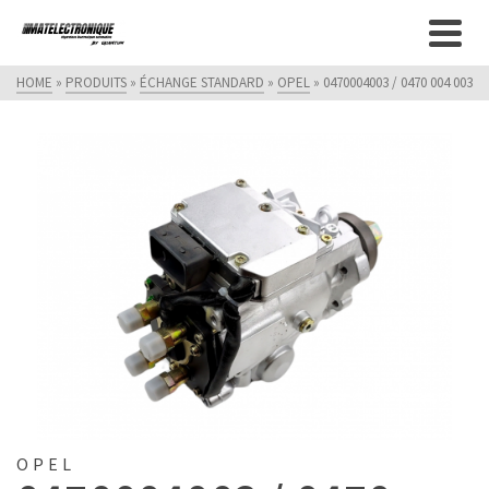
Fermeture estivale - Nous serons
fermés du 10 au 31 inclus. Merci de
Got it!
formuler vos demandes par le
HOME
»
PRODUITS
»
ÉCHANGE STANDARD
»
OPEL
»
0470004003 / 0470 004 003
formulaire de contact.
OPEL