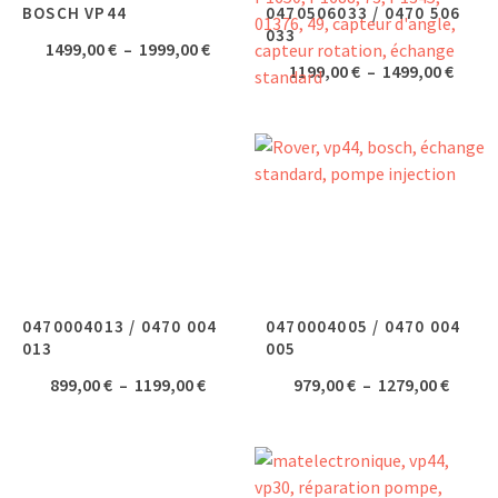
BOSCH VP44
0470506033 / 0470 506
033
Plage
1499,00
€
–
1999,00
€
Plage
1199,00
€
–
1499,00
€
de
de
prix :
prix :
1499,00 €
1199,
à
à
1999,00 €
1499,
0470004013 / 0470 004
0470004005 / 0470 004
013
005
Plage
Plage
899,00
€
–
1199,00
€
979,00
€
–
1279,00
€
de
de
prix :
prix :
899,00 €
979,00
à
à